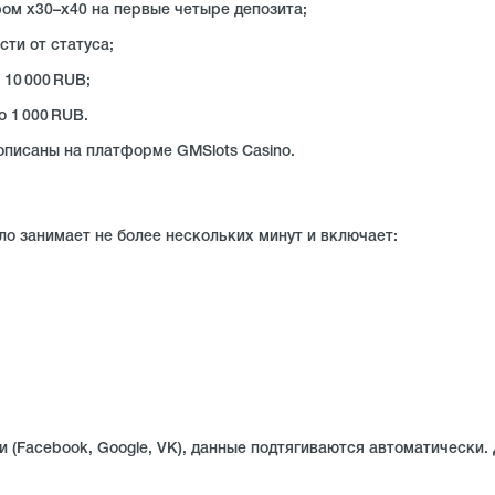
ром х30–х40 на первые четыре депозита;
ти от статуса;
 10 000 RUB;
 1 000 RUB.
описаны на платформе GMSlots Casino.
ло занимает не более нескольких минут и включает:
 (Facebook, Google, VK), данные подтягиваются автоматически.