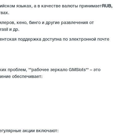
лийском языках, а в качестве валюты принимает
RUB,
твах.
илеров, кено, бинго и другие развлечения от
asil и др.
лиентская поддержка доступна по электронной почте
их проблем, **рабочее зеркало GMSlots** – это
шение обеспечивает:
Регулярные акции включают: