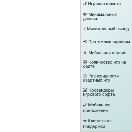
💰 Игровая валюта
💸 Минимальный
депозит
⚡ Минимальный вывод
📢 Платежные сервисы
📱 Мобильная версия
🎰 Количество игр на
сайте
🎲 Разновидности
азартных игр
👾 Провайдеры
игрового софта
✔️ Мобильное
приложение
☎️ Клиентская
поддержка