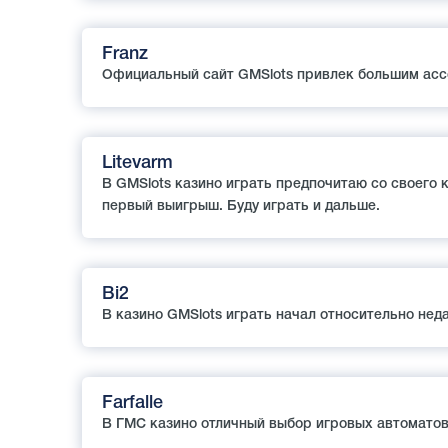
Franz
Официальный сайт GMSlots привлек большим ассо
Litevarm
В GMSlots казино играть предпочитаю со своего 
первый выигрыш. Буду играть и дальше.
Bi2
В казино GMSlots играть начал относительно неда
Farfalle
В ГМС казино отличный выбор игровых автоматов.