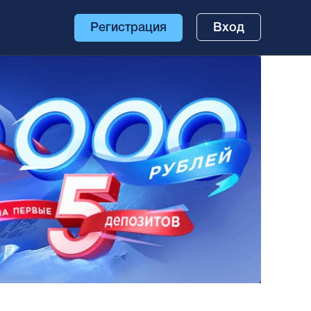
Регистрация
Вход