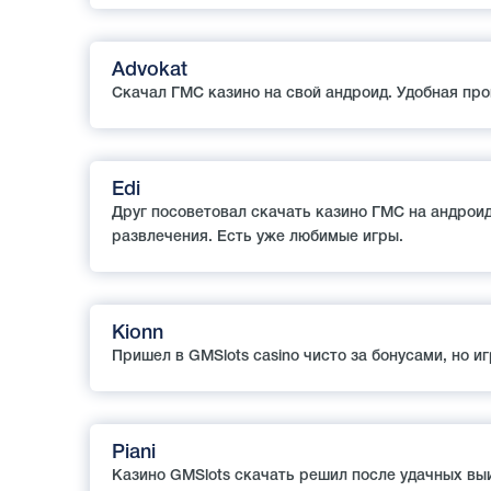
Advokat
Скачал ГМС казино на свой андроид. Удобная про
Edi
Друг посоветовал скачать казино ГМС на андроид
развлечения. Есть уже любимые игры.
Kionn
Пришел в GMSlots casino чисто за бонусами, но и
Piani
Казино GMSlots скачать решил после удачных выи