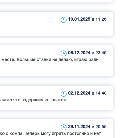
10.01.2025
в 11:26
08.12.2024
в 23:45
 месте. Большие ставки не делаю, играю ради
02.12.2024
в 14:40
 такого что задерживают платеж.
29.11.2024
в 20:55
о с компа. Теперь могу играть постоянно и нет