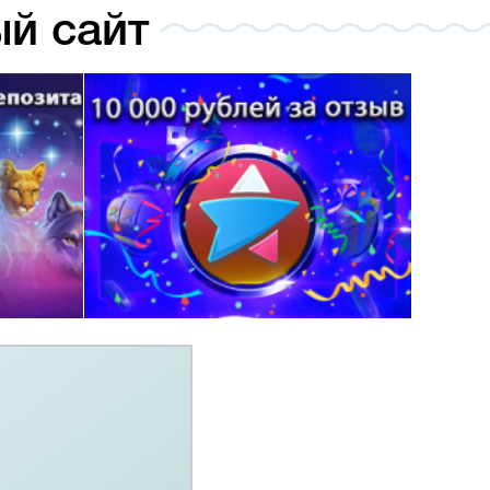
ый сайт