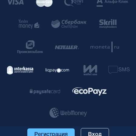
Регистрация
Вход