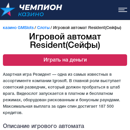
казино GMSlots
/
Слоты
/
Игровой автомат Resident(Сейфы)
Игровой автомат
Resident(Сейфы)
Играть на деньги
Азартная игра Резидент — одна из самых известных в
ассортименте компании Igrosoft. В главной роли выступает
советский разведчик, который должен пробраться в штаб
врага. Видеослот запускается в платном и бесплатном
режимах, оборудован рискованным и бонусным раундами.
Максимальная выплата за один спин достигает 187 500
кредитов.
Описание игрового автомата