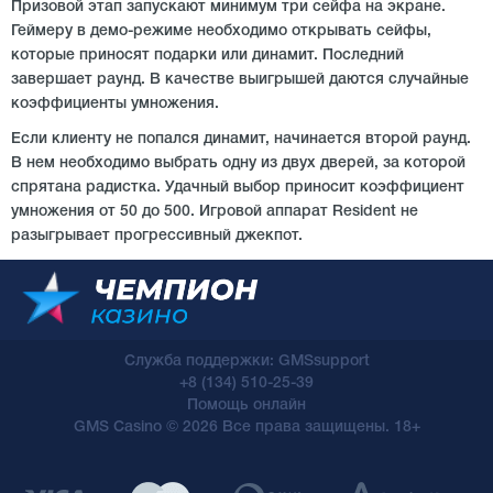
Призовой этап запускают минимум три сейфа на экране.
Геймеру в демо-режиме необходимо открывать сейфы,
которые приносят подарки или динамит. Последний
завершает раунд. В качестве выигрышей даются случайные
коэффициенты умножения.
Если клиенту не попался динамит, начинается второй раунд.
В нем необходимо выбрать одну из двух дверей, за которой
спрятана радистка. Удачный выбор приносит коэффициент
умножения от 50 до 500. Игровой аппарат Resident не
разыгрывает прогрессивный джекпот.
Служба поддержки: GMSsupport
+8 (134) 510-25-39
Помощь онлайн
GMS Casino © 2026 Все права защищены. 18+