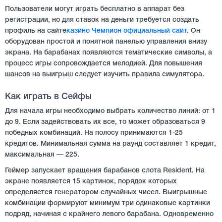
Пользователи могут играть бесплатно в аппарат без
регистрации, но для ставок на деньги требуется создать
профиль на сайте
казино Чемпион официальный сайт
. Он
оборудован простой и понятной панелью управления внизу
экрана. На барабанах появляются тематические символы, а
процесс игры сопровождается мелодией. Для повышения
шансов на выигрыш следует изучить правила симулятора.
Как играть в Сейфы
Для начала игры необходимо выбрать количество линий: от 1
до 9. Если задействовать их все, то может образоваться 9
победных комбинаций. На полосу принимаются 1-25
кредитов. Минимальная сумма на раунд составляет 1 кредит,
максимальная — 225.
Геймер запускает вращения барабанов слота Resident. На
экране появляется 15 картинок, порядок которых
определяется генератором случайных чисел. Выигрышные
комбинации формируют минимум три одинаковые картинки
подряд, начиная с крайнего левого барабана. Одновременно